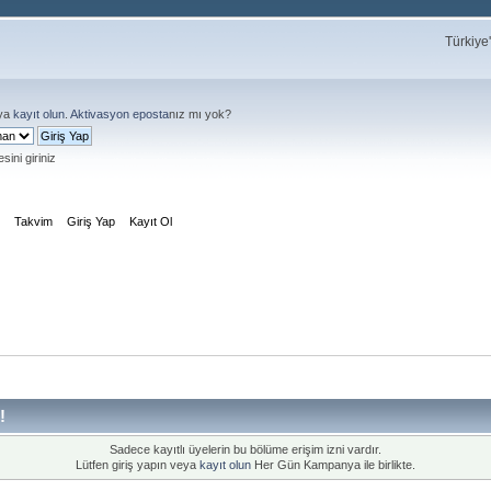
Türkiye
ya
kayıt olun
.
Aktivasyon eposta
nız mı yok?
sini giriniz
m
Takvim
Giriş Yap
Kayıt Ol
!
Sadece kayıtlı üyelerin bu bölüme erişim izni vardır.
Lütfen giriş yapın veya
kayıt olun
Her Gün Kampanya ile birlikte.