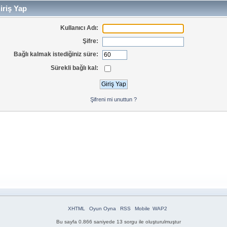
iriş Yap
Kullanıcı Adı:
Şifre:
Bağlı kalmak istediğiniz süre:
Sürekli bağlı kal:
Şifreni mi unuttun ?
XHTML
Oyun Oyna
RSS
Mobile
WAP2
Bu sayfa 0.866 saniyede 13 sorgu ile oluşturulmuştur