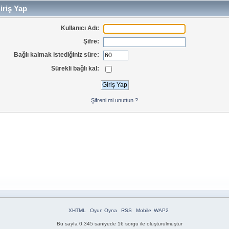
iriş Yap
Kullanıcı Adı:
Şifre:
Bağlı kalmak istediğiniz süre:
Sürekli bağlı kal:
Şifreni mi unuttun ?
XHTML
Oyun Oyna
RSS
Mobile
WAP2
Bu sayfa 0.345 saniyede 16 sorgu ile oluşturulmuştur