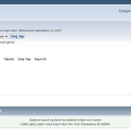
Türkiye
ya
kayıt olun
.
Aktivasyon eposta
nız mı yok?
sini giriniz
m
Takvim
Giriş Yap
Kayıt Ol
!
Sadece kayıtlı üyelerin bu bölüme erişim izni vardır.
Lütfen giriş yapın veya
kayıt olun
Her Gün Kampanya ile birlikte.