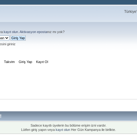
Türkiye
ya
kayıt olun
.
Aktivasyon eposta
nız mı yok?
sini giriniz
m
Takvim
Giriş Yap
Kayıt Ol
!
Sadece kayıtlı üyelerin bu bölüme erişim izni vardır.
Lütfen giriş yapın veya
kayıt olun
Her Gün Kampanya ile birlikte.