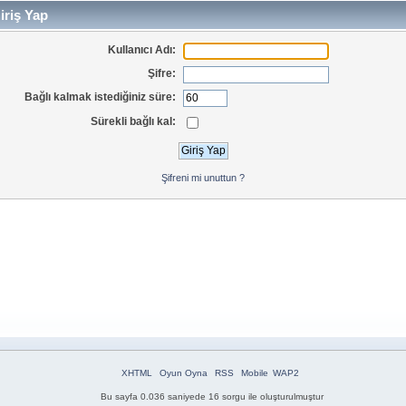
iriş Yap
Kullanıcı Adı:
Şifre:
Bağlı kalmak istediğiniz süre:
Sürekli bağlı kal:
Şifreni mi unuttun ?
XHTML
Oyun Oyna
RSS
Mobile
WAP2
Bu sayfa 0.036 saniyede 16 sorgu ile oluşturulmuştur