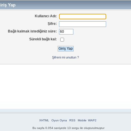
iriş Yap
Kullanıcı Adı:
Şifre:
Bağlı kalmak istediğiniz süre:
Sürekli bağlı kal:
Şifreni mi unuttun ?
XHTML
Oyun Oyna
RSS
Mobile
WAP2
Bu sayfa 0.054 saniyede 13 sorgu ile oluşturulmuştur