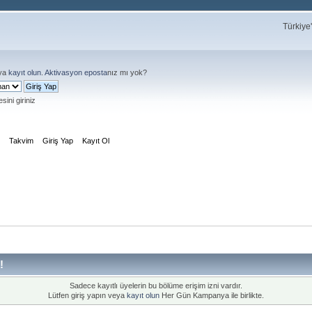
Türkiye
ya
kayıt olun
.
Aktivasyon eposta
nız mı yok?
sini giriniz
m
Takvim
Giriş Yap
Kayıt Ol
!
Sadece kayıtlı üyelerin bu bölüme erişim izni vardır.
Lütfen giriş yapın veya
kayıt olun
Her Gün Kampanya ile birlikte.