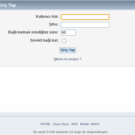
iriş Yap
Kullanıcı Adı:
Şifre:
Bağlı kalmak istediğiniz süre:
Sürekli bağlı kal:
Şifreni mi unuttun ?
XHTML
Oyun Oyna
RSS
Mobile
WAP2
Bu sayfa 0.034 saniyede 13 sorgu ile oluşturulmuştur