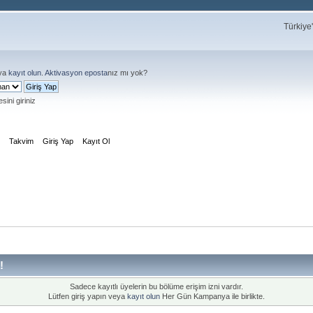
Türkiye
ya
kayıt olun
.
Aktivasyon eposta
nız mı yok?
sini giriniz
m
Takvim
Giriş Yap
Kayıt Ol
!
Sadece kayıtlı üyelerin bu bölüme erişim izni vardır.
Lütfen giriş yapın veya
kayıt olun
Her Gün Kampanya ile birlikte.