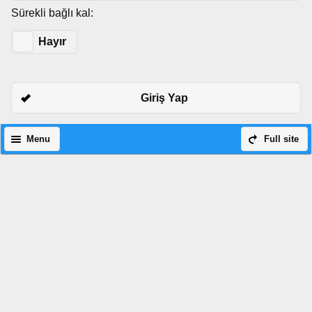
Sürekli bağlı kal:
Evet
Hayır
Giriş Yap
Menu
Full site