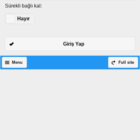
Sürekli bağlı kal:
Evet
Hayır
Giriş Yap
Menu
Full site