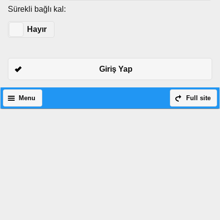
Sürekli bağlı kal:
Evet
Hayır
Giriş Yap
Menu
Full site