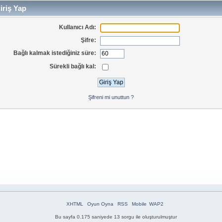
iriş Yap
Kullanıcı Adı:
Şifre:
Bağlı kalmak istediğiniz süre:
Sürekli bağlı kal:
Şifreni mi unuttun ?
XHTML
Oyun Oyna
RSS
Mobile
WAP2
Bu sayfa 0.175 saniyede 13 sorgu ile oluşturulmuştur