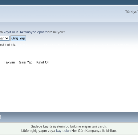
Türkiye
ya
kayıt olun
.
Aktivasyon eposta
nız mı yok?
sini giriniz
m
Takvim
Giriş Yap
Kayıt Ol
!
Sadece kayıtlı üyelerin bu bölüme erişim izni vardır.
Lütfen giriş yapın veya
kayıt olun
Her Gün Kampanya ile birlikte.