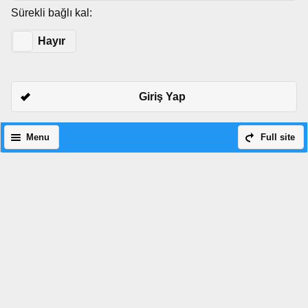
Sürekli bağlı kal:
Evet
Hayır
Giriş Yap
Menu
Full site