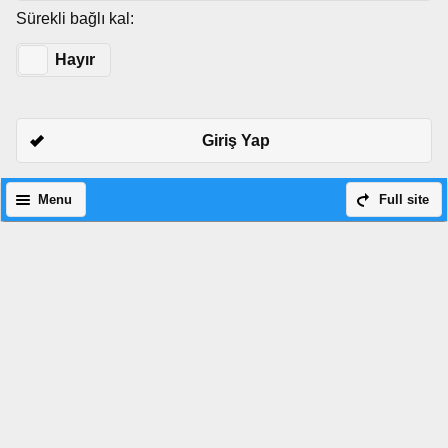
Sürekli bağlı kal:
Evet
Hayır
Giriş Yap
Menu
Full site