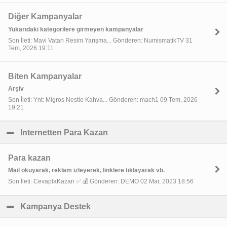
Diğer Kampanyalar
Yukarıdaki kategorilere girmeyen kampanyalar
Son İleti: Mavi Vatan Resim Yarışma... Gönderen: NumismatikTV 31
Tem, 2026 19:11
Biten Kampanyalar
Arşiv
Son İleti: Ynt: Migros Nestle Kahva... Gönderen: mach1 09 Tem, 2026
19:21
Internetten Para Kazan
click to collapse contents
Para kazan
Mail okuyarak, reklam izleyerek, linklere tıklayarak vb.
Son İleti: CevaplaKazan ✅ 💰 Gönderen: DEMO 02 Mar, 2023 18:56
Kampanya Destek
click to collapse contents