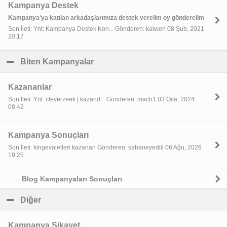
Kampanya Destek
Kampanya'ya katılan arkadaşlarımıza destek verelim oy gönderelim
Son İleti: Ynt: Kampanya Destek Kon... Gönderen: kalwen 08 Şub, 2021
20:17
Biten Kampanyalar
click to collapse contents
Kazananlar
Son İleti: Ynt: cleverzeek | kazand... Gönderen: mach1 03 Oca, 2024
08:42
Kampanya Sonuçları
Son İleti: kingevaletleri kazanan Gönderen: sahaneyedili 06 Ağu, 2026
19:25
Blog Kampanyaları Sonuçları
Diğer
click to collapse contents
Kampanya Şikayet