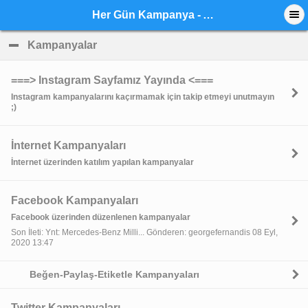
Her Gün Kampanya - Anasayfa
Kampanyalar
click to collapse contents
===> Instagram Sayfamız Yayında <===
Instagram kampanyalarını kaçırmamak için takip etmeyi unutmayın
;)
İnternet Kampanyaları
İnternet üzerinden katılım yapılan kampanyalar
Facebook Kampanyaları
Facebook üzerinden düzenlenen kampanyalar
Son İleti: Ynt: Mercedes-Benz Milli... Gönderen: georgefernandis 08 Eyl,
2020 13:47
Beğen-Paylaş-Etiketle Kampanyaları
Twitter Kampanyaları