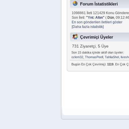
Forum İstatistikleri
1098861 İleti 121429 Konu Göndere
Son İleti:
"
Ynt: Altın
"
(
Dün
, 09:12:46
En son gönderilen iletileri göster
[Daha fazla istatistik]
Çevrimiçi Üyeler
731 Ziyaretçi, 5 Üye
Son 15 dakika içinde aktif olan üyeler:
ozlem32
,
ThomasPeell
,
TahliaShel
,
lives
Bugün En Çok Çevrimiçi:
1119
. En Çok Ç