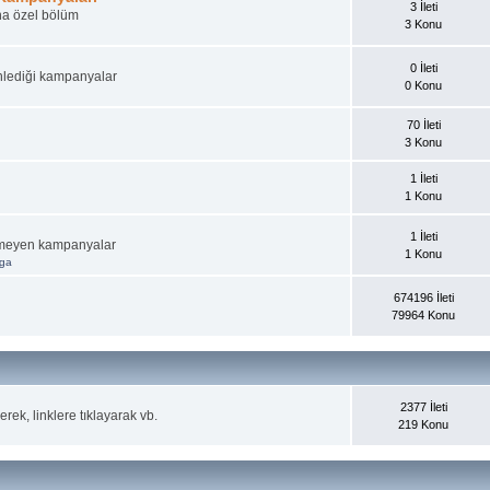
3 İleti
ına özel bölüm
3 Konu
0 İleti
nlediği kampanyalar
0 Konu
70 İleti
3 Konu
1 İleti
1 Konu
1 İleti
irmeyen kampanyalar
1 Konu
aga
674196 İleti
79964 Konu
2377 İleti
rek, linklere tıklayarak vb.
219 Konu