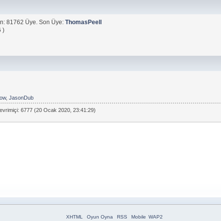
n: 81762 Üye. Son Üye:
ThomasPeell
 )
how
,
JasonDub
evrimiçi: 6777 (20 Ocak 2020, 23:41:29)
XHTML
Oyun Oyna
RSS
Mobile
WAP2