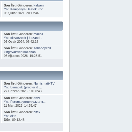
Son İleti
Gönderen:
kalwen
Ynt: Kampanya Destek Kon...
08 Şubat 2021, 20:17:44
Son İleti
Gönderen:
mach1
Ynt: cleverzeek | kazand...
03 Ocak 2024, 08:42:18
Son İleti
Gönderen:
sahaneyedili
kingevaletleri kazanan
06 Ağustos 2026, 19:25:51
Son İleti
Gönderen:
NumismatikTV
Ynt: Banabak (procter & ...
27 Haziran 2025, 10:00:43
Son İleti
Gönderen:
anvil
Ynt: Foruma yorum yazamı...
11 Mart 2023, 14:25:47
Son İleti
Gönderen:
hitex
Ynt: Altın
Dün
, 09:12:46