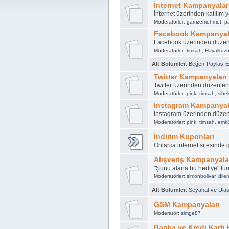
İnternet Kampanyalar
İnternet üzerinden katılım
Moderatörler:
gamzemehmet
,
p
Facebook Kampanyal
Facebook üzerinden düze
Moderatörler:
timsah
,
Hayalkuz
Alt Bölümler
:
Beğen-Paylaş-Et
Twitter Kampanyaları
Twitter üzerinden düzenle
Moderatörler:
pink
,
timsah
,
sibel
Instagram Kampanyal
Instagram üzerinden düze
Moderatörler:
pink
,
timsah
,
emk
İndirim Kuponları
Onlarca internet sitesinde 
Alışveriş Kampanyala
"Şunu alana bu hediye" t
Moderatörler:
simonbolivar
,
dil
Alt Bölümler
:
Seyahat ve Ula
GSM Kampanyaları
Moderatör:
simge87
Banka ve Kredi Kartı