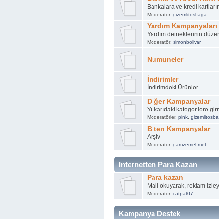
Bankalara ve kredi kartlar
Moderatör:
gizemlitosbaga
Yardım Kampanyaları
Yardım derneklerinin düze
Moderatör:
simonbolivar
Numuneler
İndirimler
İndirimdeki Ürünler
Diğer Kampanyalar
Yukarıdaki kategorilere g
Moderatörler:
pink
,
gizemlitosb
Biten Kampanyalar
Arşiv
Moderatör:
gamzemehmet
Internetten Para Kazan
Para kazan
Mail okuyarak, reklam izleye
Moderatör:
catpat07
Kampanya Destek