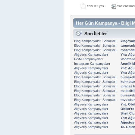
Yeni ileti yok
Yönlendirmel
Her Gün Kampanya - Bilgi M
Son İletiler
Blog Kampanyaları Sonuçları
kingevale
Blog Kampanyaları Sonuçları
turuncu
Blog Kampanyaları Sonuçları
rossmann
Alışveriş Kampanyaları
Ynt: Ağu
GSM Kampanyaları
Vodafone 
Instagram Kampanyaları
Arçelik M
Alışveriş Kampanyaları
Ynt: Ağu
Alışveriş Kampanyaları
Ynt: Ağu
Blog Kampanyaları Sonuçları
bursakeb
Blog Kampanyaları Sonuçları
kuhnetur
Blog Kampanyaları Sonuçları
ipragaz 
Blog Kampanyaları Sonuçları
sutiscift
Blog Kampanyaları Sonuçları
bursakeb
Blog Kampanyaları Sonuçları
tavukdun
Alışveriş Kampanyaları
Ynt: Obil
Alışveriş Kampanyaları
Obilet'te
Alışveriş Kampanyaları
Shell Clu
Alışveriş Kampanyaları
Ynt: Ağu
Alışveriş Kampanyaları
Ağustos 
Alışveriş Kampanyaları
18. Gelen