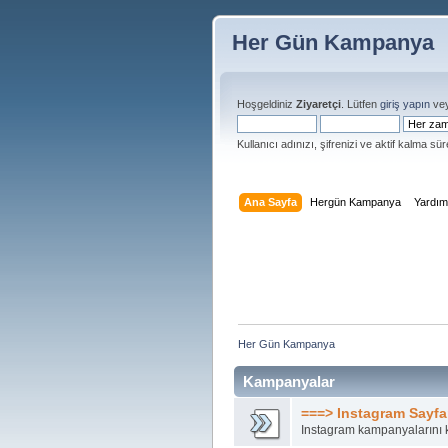
Her Gün Kampanya
Hoşgeldiniz
Ziyaretçi
. Lütfen
giriş yapın
ve
Kullanıcı adınızı, şifrenizi ve aktif kalma süre
Ana Sayfa
Hergün Kampanya
Yardı
Her Gün Kampanya 
Kampanyalar
===> Instagram Sayfa
Instagram kampanyalarını k