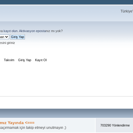
Türkiye
ya
kayıt olun
.
Aktivasyon eposta
nız mı yok?
sini giriniz
m
Takvim
Giriş Yap
Kayıt Ol
mız Yayında <===
703290 Yönlendirme
açırmamak için takip etmeyi unutmayın ;)