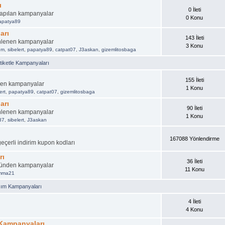
ı
0 İleti
 yapılan kampanyalar
0 Konu
apatya89
arı
143 İleti
nlenen kampanyalar
3 Konu
um
,
sibelert
,
papatya89
,
catpat07
,
J3askan
,
gizemlitosbaga
iketle Kampanyaları
155 İleti
nen kampanyalar
1 Konu
ert
,
papatya89
,
catpat07
,
gizemlitosbaga
arı
90 İleti
nlenen kampanyalar
1 Konu
87
,
sibelert
,
J3askan
167088 Yönlendirme
geçerli indirim kupon kodları
rı
36 İleti
üründen kampanyalar
11 Konu
emma21
şım Kampanyaları
4 İleti
4 Konu
 Kampanyaları