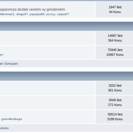
1847 İleti
aşlarımıza destek verelim oy gönderelim
44 Konu
dilemma21
,
simge87
,
papatya89
,
pLnLp
,
catpat07
14687 İleti
364 Konu
75945 İleti
ayn
10967 Konu
rı Sonuçları
3202 İleti
301 Konu
3508 İleti
272 Konu
50514 İleti
,
gizemlitosbaga
3188 Konu
Kutusu