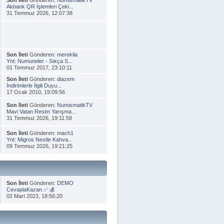
Akbank QR İşlemleri Çeki...
31 Temmuz 2026, 12:07:38
Son İleti
Gönderen:
merekila
Ynt: Numuneler - Sıkça S...
01 Temmuz 2017, 23:10:11
Son İleti
Gönderen:
diazem
İndirimlerle İlgili Duyu...
17 Ocak 2010, 19:09:56
Son İleti
Gönderen:
NumismatikTV
Mavi Vatan Resim Yarışma...
31 Temmuz 2026, 19:11:58
Son İleti
Gönderen:
mach1
Ynt: Migros Nestle Kahva...
09 Temmuz 2026, 19:21:25
Son İleti
Gönderen:
DEMO
CevaplaKazan ✅ 💰
02 Mart 2023, 18:56:20