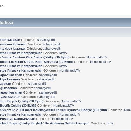
er
erkezi
tleri kazanan
Gönderen:
sahaneyedili
kasacom kazanan
Gönderen:
sahaneyedili
turkiye kazanan
Gönderen:
sahaneyedili
stos Fırsat ve Kampanyaları
Gönderen:
klewx
Arama Asistanı Plus Araba Çekilişi (15 Eylül)
Gönderen:
NumismatikTV
ucize Lezzetler Ödüllü Bilgi Yarışması (10 Ekim)
Gönderen:
NumismatikTV
stos Fırsat ve Kampanyaları
Gönderen:
klewx
stos Fırsat ve Kampanyaları
Gönderen:
NumismatikTV
apevi kazanan
Gönderen:
sahaneyedili
kiye kazanan
Gönderen:
sahaneyedili
kazanan
Gönderen:
sahaneyedili
ligi kazanan
Gönderen:
sahaneyedili
apevi kazanan
Gönderen:
sahaneyedili
yasi kazanan
Gönderen:
sahaneyedili
et'te Büyük Çekiliş (30 Eylül)
Gönderen:
NumismatikTV
 Büyük Çekiliş (30 Eylül)
Gönderen:
NumismatikTV
bSmart ile 2.000 Adet Koleksiyonluk Ferrari Oyuncak Hediye (15 Eylül)
Gönderen:
Numi
stos Fırsat ve Kampanyaları
Gönderen:
NumismatikTV
Fırsat ve Kampanyaları
Gönderen:
NumismatikTV
eksel Tespo Çekilişi Başladı! Bu Arabanın Sahibi Aranıyor!
Gönderen:
anvil