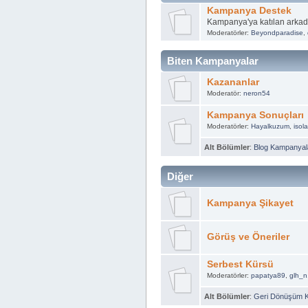
Kampanya Destek
Kampanya'ya katılan arkad
Moderatörler:
Beyondparadise
,
Biten Kampanyalar
Kazananlar
Moderatör:
neron54
Kampanya Sonuçları
Moderatörler:
Hayalkuzum
,
isol
Alt Bölümler
:
Blog Kampanyala
Diğer
Kampanya Şikayet
Görüş ve Öneriler
Serbest Kürsü
Moderatörler:
papatya89
,
glh_n
Alt Bölümler
:
Geri Dönüşüm 