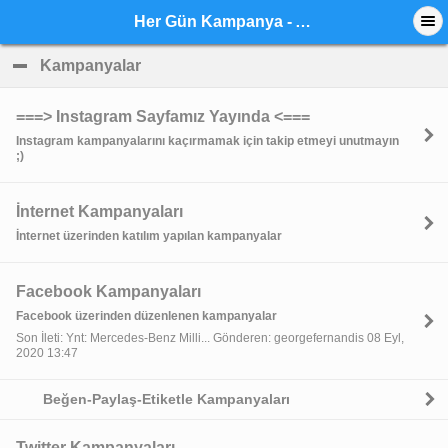
Her Gün Kampanya - Anasayfa
Kampanyalar
click to collapse contents
===> Instagram Sayfamız Yayında <===
Instagram kampanyalarını kaçırmamak için takip etmeyi unutmayın
;)
İnternet Kampanyaları
İnternet üzerinden katılım yapılan kampanyalar
Facebook Kampanyaları
Facebook üzerinden düzenlenen kampanyalar
Son İleti: Ynt: Mercedes-Benz Milli... Gönderen: georgefernandis 08 Eyl,
2020 13:47
Beğen-Paylaş-Etiketle Kampanyaları
Twitter Kampanyaları