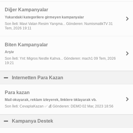
Diğer Kampanyalar
Yukarıdaki kategorilere girmeyen kampanyalar
Son İleti: Mavi Vatan Resim Yarışma... Gönderen: NumismatikTV 31
Tem, 2026 19:11
Biten Kampanyalar
Arşiv
Son İleti: Ynt: Migros Nestle Kahva... Gönderen: mach1 09 Tem, 2026
19:21
Internetten Para Kazan
click to collapse contents
Para kazan
Mail okuyarak, reklam izleyerek, linklere tıklayarak vb.
Son İleti: CevaplaKazan ✅ 💰 Gönderen: DEMO 02 Mar, 2023 18:56
Kampanya Destek
click to collapse contents