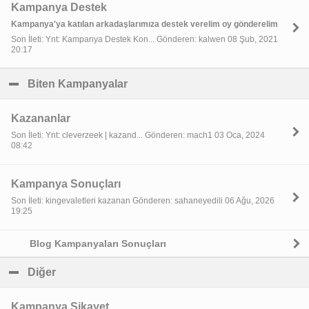
Kampanya Destek
Kampanya'ya katılan arkadaşlarımıza destek verelim oy gönderelim
Son İleti: Ynt: Kampanya Destek Kon... Gönderen: kalwen 08 Şub, 2021
20:17
Biten Kampanyalar
click to collapse contents
Kazananlar
Son İleti: Ynt: cleverzeek | kazand... Gönderen: mach1 03 Oca, 2024
08:42
Kampanya Sonuçları
Son İleti: kingevaletleri kazanan Gönderen: sahaneyedili 06 Ağu, 2026
19:25
Blog Kampanyaları Sonuçları
Diğer
click to collapse contents
Kampanya Şikayet