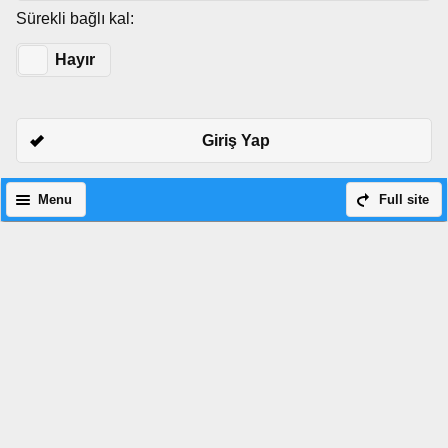
Sürekli bağlı kal:
Evet
Hayır
Giriş Yap
Menu
Full site