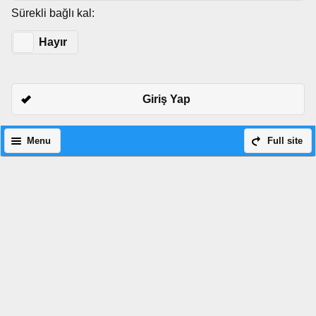
Sürekli bağlı kal:
Evet
Hayır
Giriş Yap
Menu
Full site