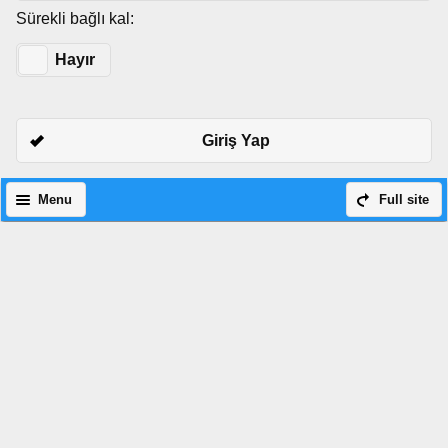
Sürekli bağlı kal:
Evet
Hayır
Giriş Yap
Menu
Full site