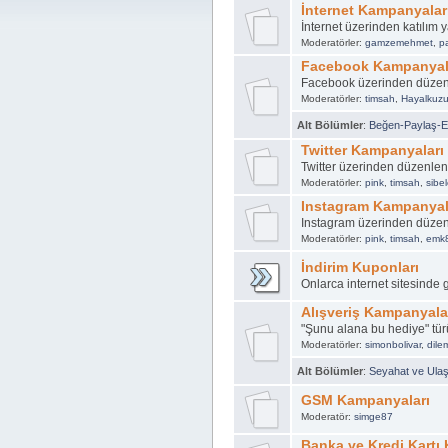
İnternet Kampanyalar
İnternet üzerinden katılım
Moderatörler:
gamzemehmet
,
p
Facebook Kampanyal
Facebook üzerinden düze
Moderatörler:
timsah
,
Hayalkuz
Alt Bölümler
:
Beğen-Paylaş-Et
Twitter Kampanyaları
Twitter üzerinden düzenle
Moderatörler:
pink
,
timsah
,
sibel
Instagram Kampanyal
Instagram üzerinden düze
Moderatörler:
pink
,
timsah
,
emk
İndirim Kuponları
Onlarca internet sitesinde 
Alışveriş Kampanyala
"Şunu alana bu hediye" t
Moderatörler:
simonbolivar
,
dil
Alt Bölümler
:
Seyahat ve Ula
GSM Kampanyaları
Moderatör:
simge87
Banka ve Kredi Kartı