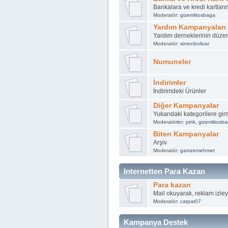
Bankalara ve kredi kartlar
Moderatör:
gizemlitosbaga
Yardım Kampanyaları
Yardım derneklerinin düze
Moderatör:
simonbolivar
Numuneler
İndirimler
İndirimdeki Ürünler
Diğer Kampanyalar
Yukarıdaki kategorilere g
Moderatörler:
pink
,
gizemlitosb
Biten Kampanyalar
Arşiv
Moderatör:
gamzemehmet
Internetten Para Kazan
Para kazan
Mail okuyarak, reklam izleye
Moderatör:
catpat07
Kampanya Destek