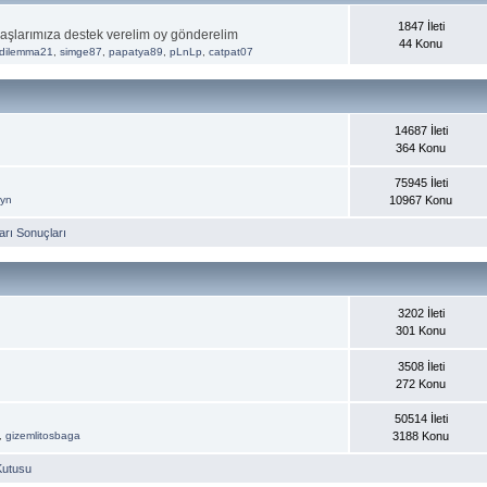
1847 İleti
aşlarımıza destek verelim oy gönderelim
44 Konu
dilemma21
,
simge87
,
papatya89
,
pLnLp
,
catpat07
14687 İleti
364 Konu
75945 İleti
ayn
10967 Konu
rı Sonuçları
3202 İleti
301 Konu
3508 İleti
272 Konu
50514 İleti
,
gizemlitosbaga
3188 Konu
Kutusu