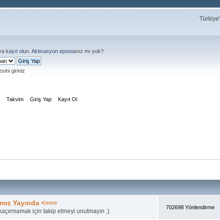
Türkiye
ya
kayıt olun
.
Aktivasyon eposta
nız mı yok?
sini giriniz
m
Takvim
Giriş Yap
Kayıt Ol
mız Yayında <===
702698 Yönlendirme
açırmamak için takip etmeyi unutmayın ;)