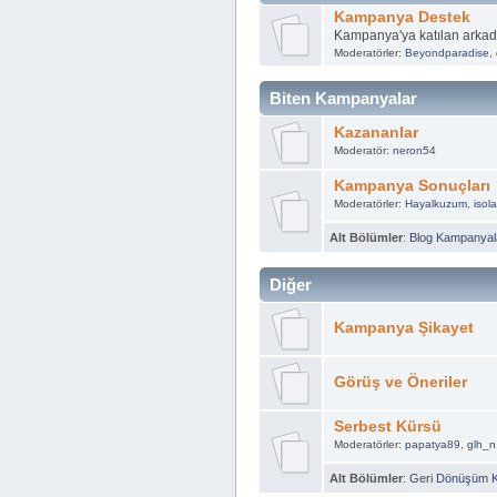
Kampanya Destek
Kampanya'ya katılan arkad
Moderatörler:
Beyondparadise
,
Biten Kampanyalar
Kazananlar
Moderatör:
neron54
Kampanya Sonuçları
Moderatörler:
Hayalkuzum
,
isol
Alt Bölümler
:
Blog Kampanyala
Diğer
Kampanya Şikayet
Görüş ve Öneriler
Serbest Kürsü
Moderatörler:
papatya89
,
glh_n
Alt Bölümler
:
Geri Dönüşüm 