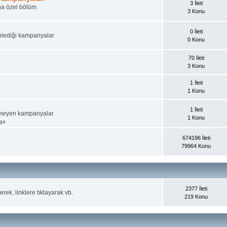
3 İleti
ına özel bölüm
3 Konu
0 İleti
nlediği kampanyalar
0 Konu
70 İleti
3 Konu
1 İleti
1 Konu
1 İleti
irmeyen kampanyalar
1 Konu
aga
674196 İleti
79964 Konu
2377 İleti
rek, linklere tıklayarak vb.
219 Konu