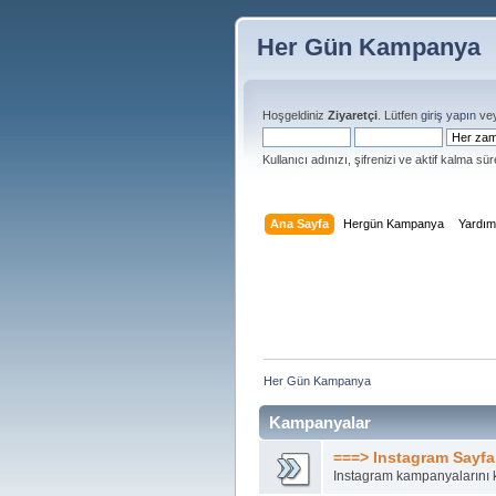
Her Gün Kampanya
Hoşgeldiniz
Ziyaretçi
. Lütfen
giriş yapın
ve
Kullanıcı adınızı, şifrenizi ve aktif kalma süre
Ana Sayfa
Hergün Kampanya
Yardı
Her Gün Kampanya 
Kampanyalar
===> Instagram Sayfa
Instagram kampanyalarını k