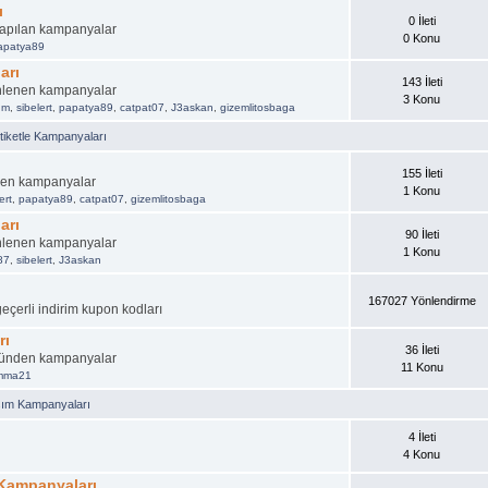
ı
0 İleti
 yapılan kampanyalar
0 Konu
apatya89
arı
143 İleti
nlenen kampanyalar
3 Konu
um
,
sibelert
,
papatya89
,
catpat07
,
J3askan
,
gizemlitosbaga
iketle Kampanyaları
155 İleti
nen kampanyalar
1 Konu
ert
,
papatya89
,
catpat07
,
gizemlitosbaga
arı
90 İleti
nlenen kampanyalar
1 Konu
87
,
sibelert
,
J3askan
167027 Yönlendirme
geçerli indirim kupon kodları
rı
36 İleti
üründen kampanyalar
11 Konu
emma21
şım Kampanyaları
4 İleti
4 Konu
 Kampanyaları