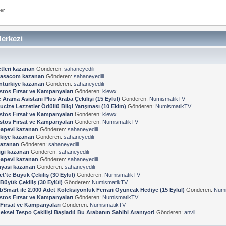
er
erkezi
tleri kazanan
Gönderen:
sahaneyedili
kasacom kazanan
Gönderen:
sahaneyedili
turkiye kazanan
Gönderen:
sahaneyedili
stos Fırsat ve Kampanyaları
Gönderen:
klewx
Arama Asistanı Plus Araba Çekilişi (15 Eylül)
Gönderen:
NumismatikTV
ucize Lezzetler Ödüllü Bilgi Yarışması (10 Ekim)
Gönderen:
NumismatikTV
stos Fırsat ve Kampanyaları
Gönderen:
klewx
stos Fırsat ve Kampanyaları
Gönderen:
NumismatikTV
apevi kazanan
Gönderen:
sahaneyedili
kiye kazanan
Gönderen:
sahaneyedili
kazanan
Gönderen:
sahaneyedili
ligi kazanan
Gönderen:
sahaneyedili
apevi kazanan
Gönderen:
sahaneyedili
yasi kazanan
Gönderen:
sahaneyedili
et'te Büyük Çekiliş (30 Eylül)
Gönderen:
NumismatikTV
 Büyük Çekiliş (30 Eylül)
Gönderen:
NumismatikTV
bSmart ile 2.000 Adet Koleksiyonluk Ferrari Oyuncak Hediye (15 Eylül)
Gönderen:
Numi
stos Fırsat ve Kampanyaları
Gönderen:
NumismatikTV
Fırsat ve Kampanyaları
Gönderen:
NumismatikTV
eksel Tespo Çekilişi Başladı! Bu Arabanın Sahibi Aranıyor!
Gönderen:
anvil