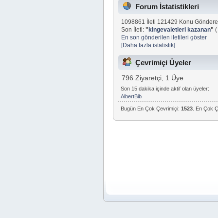
Forum İstatistikleri
1098861 İleti 121429 Konu Göndere
Son İleti:
"
kingevaletleri kazanan
"
En son gönderilen iletileri göster
[Daha fazla istatistik]
Çevrimiçi Üyeler
796 Ziyaretçi, 1 Üye
Son 15 dakika içinde aktif olan üyeler:
AlbertBib
Bugün En Çok Çevrimiçi:
1523
. En Çok Ç