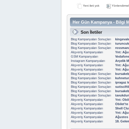
Yeni ileti yok
Yönlendirmel
Her Gün Kampanya - Bilgi M
Son İletiler
Blog Kampanyaları Sonuçları
kingevale
Blog Kampanyaları Sonuçları
turuncu
Blog Kampanyaları Sonuçları
rossmann
Alışveriş Kampanyaları
Ynt: Ağu
GSM Kampanyaları
Vodafone 
Instagram Kampanyaları
Arçelik M
Alışveriş Kampanyaları
Ynt: Ağu
Alışveriş Kampanyaları
Ynt: Ağu
Blog Kampanyaları Sonuçları
bursakeb
Blog Kampanyaları Sonuçları
kuhnetur
Blog Kampanyaları Sonuçları
ipragaz 
Blog Kampanyaları Sonuçları
sutiscift
Blog Kampanyaları Sonuçları
bursakeb
Blog Kampanyaları Sonuçları
tavukdun
Alışveriş Kampanyaları
Ynt: Obil
Alışveriş Kampanyaları
Obilet'te
Alışveriş Kampanyaları
Shell Clu
Alışveriş Kampanyaları
Ynt: Ağu
Alışveriş Kampanyaları
Ağustos 
Alışveriş Kampanyaları
18. Gelen