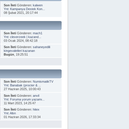
Son İleti
Gönderen:
kalwen
Ynt: Kampanya Destek Kon...
08 Şubat 2021, 20:17:44
Son İleti
Gönderen:
mach1
Ynt: cleverzeek | kazand...
03 Ocak 2024, 08:42:18
Son İleti
Gönderen:
sahaneyedili
kingevaletleri kazanan
Bugün
, 19:25:51
Son İleti
Gönderen:
NumismatikTV
Ynt: Banabak (procter & ...
27 Haziran 2025, 10:00:43
Son İleti
Gönderen:
anvil
Ynt: Foruma yorum yazamı...
11 Mart 2023, 14:25:47
Son İleti
Gönderen:
hitex
Ynt: Altın
01 Haziran 2026, 17:33:34