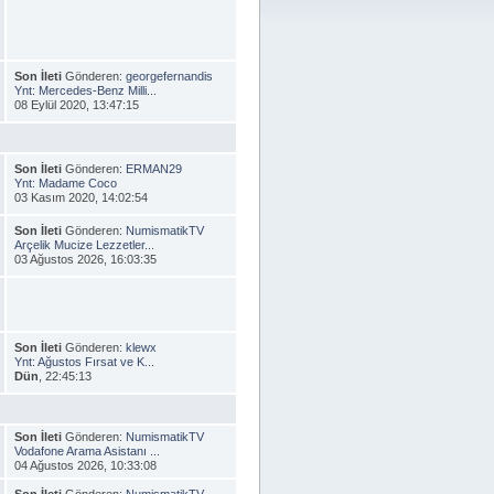
Son İleti
Gönderen:
georgefernandis
Ynt: Mercedes-Benz Milli...
08 Eylül 2020, 13:47:15
Son İleti
Gönderen:
ERMAN29
Ynt: Madame Coco
03 Kasım 2020, 14:02:54
Son İleti
Gönderen:
NumismatikTV
Arçelik Mucize Lezzetler...
03 Ağustos 2026, 16:03:35
Son İleti
Gönderen:
klewx
Ynt: Ağustos Fırsat ve K...
Dün
, 22:45:13
Son İleti
Gönderen:
NumismatikTV
Vodafone Arama Asistanı ...
04 Ağustos 2026, 10:33:08
Son İleti
Gönderen:
NumismatikTV