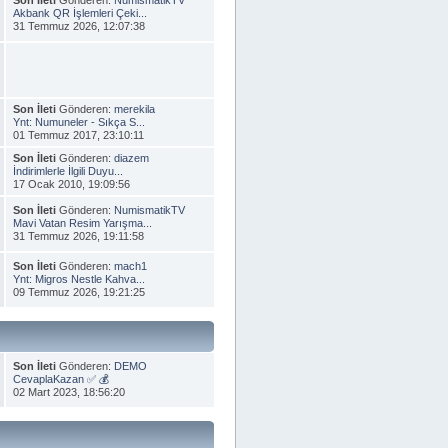
Akbank QR İşlemleri Çeki...
31 Temmuz 2026, 12:07:38
Son İleti
Gönderen:
merekila
Ynt: Numuneler - Sıkça S...
01 Temmuz 2017, 23:10:11
Son İleti
Gönderen:
diazem
İndirimlerle İlgili Duyu...
17 Ocak 2010, 19:09:56
Son İleti
Gönderen:
NumismatikTV
Mavi Vatan Resim Yarışma...
31 Temmuz 2026, 19:11:58
Son İleti
Gönderen:
mach1
Ynt: Migros Nestle Kahva...
09 Temmuz 2026, 19:21:25
Son İleti
Gönderen:
DEMO
CevaplaKazan ✅ 💰
02 Mart 2023, 18:56:20