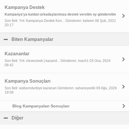
Kampanya Destek
Kampanya'ya katılan arkadaşlarımıza destek verelim oy gönderelim
Son İleti: Ynt: Kampanya Destek Kon... Gönderen: kalwen 08 Şub, 2021
20:17
Biten Kampanyalar
click to collapse contents
Kazananlar
Son İleti: Ynt: cleverzeek | kazand... Gönderen: mach1 03 Oca, 2024
08:42
Kampanya Sonuçları
Son İleti: watsonsturkiye kazanan Gönderen: sahaneyedili 09 Ağu, 2026
19:58
Blog Kampanyaları Sonuçları
Diğer
click to collapse contents