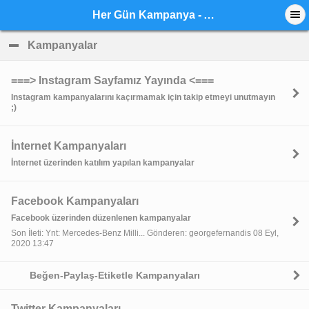
Her Gün Kampanya - Anasayfa
Kampanyalar
click to collapse contents
===> Instagram Sayfamız Yayında <===
Instagram kampanyalarını kaçırmamak için takip etmeyi unutmayın
;)
İnternet Kampanyaları
İnternet üzerinden katılım yapılan kampanyalar
Facebook Kampanyaları
Facebook üzerinden düzenlenen kampanyalar
Son İleti: Ynt: Mercedes-Benz Milli... Gönderen: georgefernandis 08 Eyl,
2020 13:47
Beğen-Paylaş-Etiketle Kampanyaları
Twitter Kampanyaları