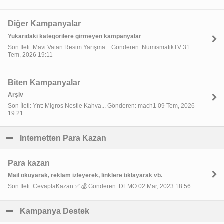
Diğer Kampanyalar
Yukarıdaki kategorilere girmeyen kampanyalar
Son İleti: Mavi Vatan Resim Yarışma... Gönderen: NumismatikTV 31
Tem, 2026 19:11
Biten Kampanyalar
Arşiv
Son İleti: Ynt: Migros Nestle Kahva... Gönderen: mach1 09 Tem, 2026
19:21
Internetten Para Kazan
click to collapse contents
Para kazan
Mail okuyarak, reklam izleyerek, linklere tıklayarak vb.
Son İleti: CevaplaKazan ✅ 💰 Gönderen: DEMO 02 Mar, 2023 18:56
Kampanya Destek
click to collapse contents