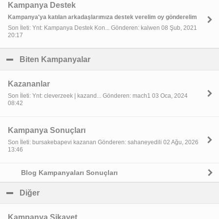
Kampanya Destek
Kampanya'ya katılan arkadaşlarımıza destek verelim oy gönderelim
Son İleti: Ynt: Kampanya Destek Kon... Gönderen: kalwen 08 Şub, 2021
20:17
Biten Kampanyalar
click to collapse contents
Kazananlar
Son İleti: Ynt: cleverzeek | kazand... Gönderen: mach1 03 Oca, 2024
08:42
Kampanya Sonuçları
Son İleti: bursakebapevi kazanan Gönderen: sahaneyedili 02 Ağu, 2026
13:46
Blog Kampanyaları Sonuçları
Diğer
click to collapse contents
Kampanya Şikayet