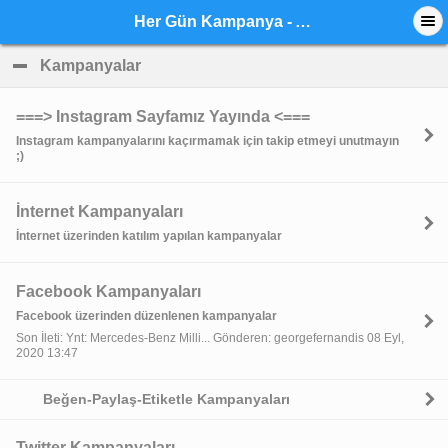
Her Gün Kampanya - Anasayfa
Kampanyalar
click to collapse contents
===> Instagram Sayfamız Yayında <===
Instagram kampanyalarını kaçırmamak için takip etmeyi unutmayın
;)
İnternet Kampanyaları
İnternet üzerinden katılım yapılan kampanyalar
Facebook Kampanyaları
Facebook üzerinden düzenlenen kampanyalar
Son İleti: Ynt: Mercedes-Benz Milli... Gönderen: georgefernandis 08 Eyl,
2020 13:47
Beğen-Paylaş-Etiketle Kampanyaları
Twitter Kampanyaları