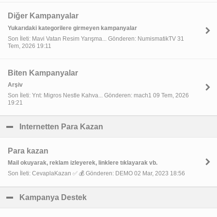
Diğer Kampanyalar
Yukarıdaki kategorilere girmeyen kampanyalar
Son İleti: Mavi Vatan Resim Yarışma... Gönderen: NumismatikTV 31
Tem, 2026 19:11
Biten Kampanyalar
Arşiv
Son İleti: Ynt: Migros Nestle Kahva... Gönderen: mach1 09 Tem, 2026
19:21
Internetten Para Kazan
click to collapse contents
Para kazan
Mail okuyarak, reklam izleyerek, linklere tıklayarak vb.
Son İleti: CevaplaKazan ✅ 💰 Gönderen: DEMO 02 Mar, 2023 18:56
Kampanya Destek
click to collapse contents