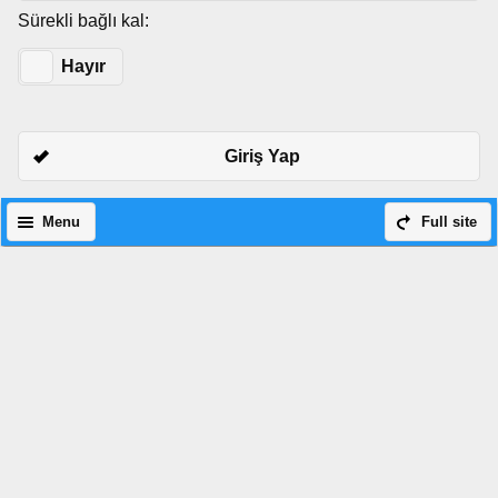
Sürekli bağlı kal:
Evet
Hayır
Giriş Yap
Menu
Full site