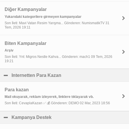
Diğer Kampanyalar
Yukarıdaki kategorilere girmeyen kampanyalar
Son İleti: Mavi Vatan Resim Yarışma... Gönderen: NumismatikTV 31
Tem, 2026 19:11
Biten Kampanyalar
Arşiv
Son İleti: Ynt: Migros Nestle Kahva... Gönderen: mach1 09 Tem, 2026
19:21
Internetten Para Kazan
click to collapse contents
Para kazan
Mail okuyarak, reklam izleyerek, linklere tıklayarak vb.
Son İleti: CevaplaKazan ✅ 💰 Gönderen: DEMO 02 Mar, 2023 18:56
Kampanya Destek
click to collapse contents