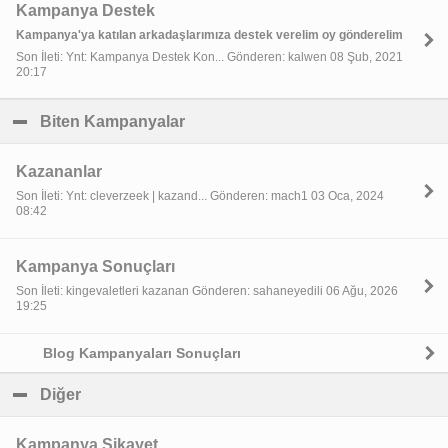
Kampanya Destek
Kampanya'ya katılan arkadaşlarımıza destek verelim oy gönderelim
Son İleti: Ynt: Kampanya Destek Kon... Gönderen: kalwen 08 Şub, 2021
20:17
Biten Kampanyalar
click to collapse contents
Kazananlar
Son İleti: Ynt: cleverzeek | kazand... Gönderen: mach1 03 Oca, 2024
08:42
Kampanya Sonuçları
Son İleti: kingevaletleri kazanan Gönderen: sahaneyedili 06 Ağu, 2026
19:25
Blog Kampanyaları Sonuçları
Diğer
click to collapse contents
Kampanya Şikayet