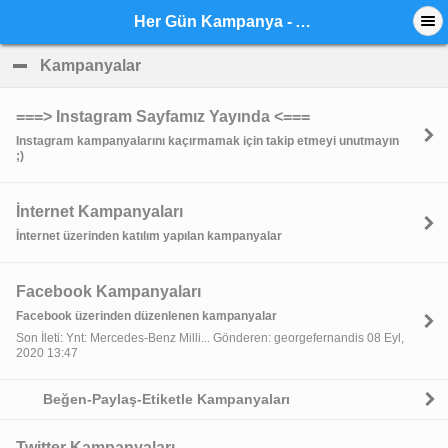
Her Gün Kampanya - Anasayfa
Kampanyalar
click to collapse contents
===> Instagram Sayfamız Yayında <===
Instagram kampanyalarını kaçırmamak için takip etmeyi unutmayın
;)
İnternet Kampanyaları
İnternet üzerinden katılım yapılan kampanyalar
Facebook Kampanyaları
Facebook üzerinden düzenlenen kampanyalar
Son İleti: Ynt: Mercedes-Benz Milli... Gönderen: georgefernandis 08 Eyl,
2020 13:47
Beğen-Paylaş-Etiketle Kampanyaları
Twitter Kampanyaları