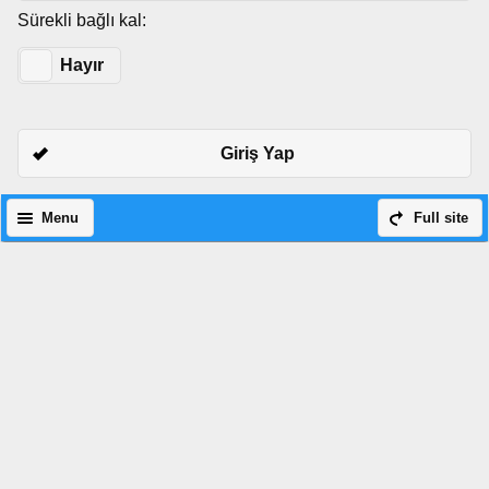
Sürekli bağlı kal:
Evet
Hayır
Giriş Yap
Menu
Full site