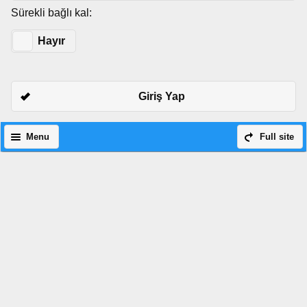
Sürekli bağlı kal:
Evet
Hayır
Giriş Yap
Menu
Full site