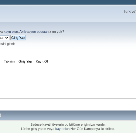
Türkiye
ya
kayıt olun
.
Aktivasyon eposta
nız mı yok?
sini giriniz
m
Takvim
Giriş Yap
Kayıt Ol
!
Sadece kayıtlı üyelerin bu bölüme erişim izni vardır.
Lütfen giriş yapın veya
kayıt olun
Her Gün Kampanya ile birlikte.