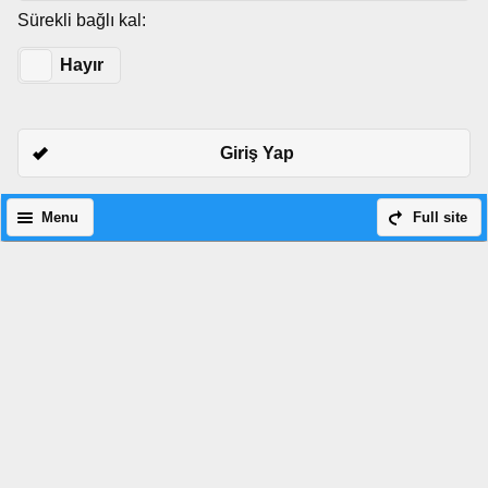
Sürekli bağlı kal:
Evet
Hayır
Giriş Yap
Menu
Full site