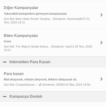
Diğer Kampanyalar
Yukarıdaki kategorilere girmeyen kampanyalar
Son İleti: Mavi Vatan Resim Yarışma... Gönderen: NumismatikTV 31
Tem, 2026 19:11
Biten Kampanyalar
Arşiv
Son İleti: Ynt: Migros Nestle Kahva... Gönderen: mach1 09 Tem, 2026
19:21
Internetten Para Kazan
click to collapse contents
Para kazan
Mail okuyarak, reklam izleyerek, linklere tıklayarak vb.
Son İleti: CevaplaKazan ✅ 💰 Gönderen: DEMO 02 Mar, 2023 18:56
Kampanya Destek
click to collapse contents