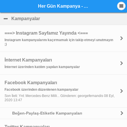
Her Gün Kampanya - Anasayfa
Kampanyalar
click to collapse contents
===> Instagram Sayfamız Yayında <===
Instagram kampanyalarını kaçırmamak için takip etmeyi unutmayın
;)
İnternet Kampanyaları
İnternet üzerinden katılım yapılan kampanyalar
Facebook Kampanyaları
Facebook üzerinden düzenlenen kampanyalar
Son İleti: Ynt: Mercedes-Benz Milli... Gönderen: georgefernandis 08 Eyl,
2020 13:47
Beğen-Paylaş-Etiketle Kampanyaları
Twitter Kampanyaları