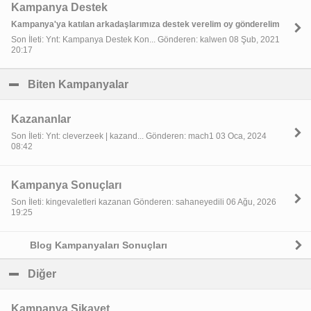
Kampanya Destek
Kampanya'ya katılan arkadaşlarımıza destek verelim oy gönderelim
Son İleti: Ynt: Kampanya Destek Kon... Gönderen: kalwen 08 Şub, 2021
20:17
Biten Kampanyalar
click to collapse contents
Kazananlar
Son İleti: Ynt: cleverzeek | kazand... Gönderen: mach1 03 Oca, 2024
08:42
Kampanya Sonuçları
Son İleti: kingevaletleri kazanan Gönderen: sahaneyedili 06 Ağu, 2026
19:25
Blog Kampanyaları Sonuçları
Diğer
click to collapse contents
Kampanya Şikayet