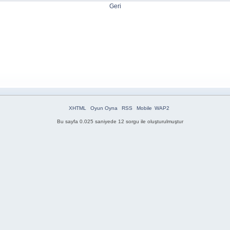
Geri
XHTML
Oyun Oyna
RSS
Mobile
WAP2
Bu sayfa 0.025 saniyede 12 sorgu ile oluşturulmuştur