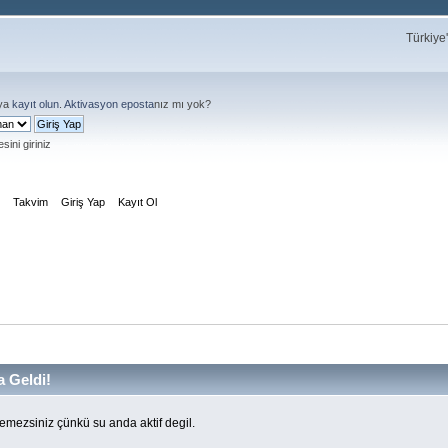
Türkiye
ya
kayıt olun
.
Aktivasyon eposta
nız mı yok?
sini giriniz
m
Takvim
Giriş Yap
Kayıt Ol
 Geldi!
mezsiniz çünkü su anda aktif degil.