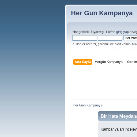
Her Gün Kampanya
Hoşgeldiniz
Ziyaretçi
. Lütfen
giriş yapın
ve
Kullanıcı adınızı, şifrenizi ve aktif kalma süre
Ana Sayfa
Hergün Kampanya
Yardı
Her Gün Kampanya 
Bir Hata Meydana
Kampanyalari inceleye