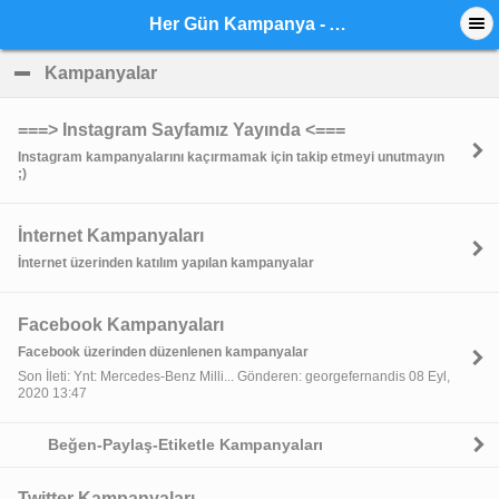
Her Gün Kampanya - Anasayfa
Kampanyalar
click to collapse contents
===> Instagram Sayfamız Yayında <===
Instagram kampanyalarını kaçırmamak için takip etmeyi unutmayın
;)
İnternet Kampanyaları
İnternet üzerinden katılım yapılan kampanyalar
Facebook Kampanyaları
Facebook üzerinden düzenlenen kampanyalar
Son İleti: Ynt: Mercedes-Benz Milli... Gönderen: georgefernandis 08 Eyl,
2020 13:47
Beğen-Paylaş-Etiketle Kampanyaları
Twitter Kampanyaları