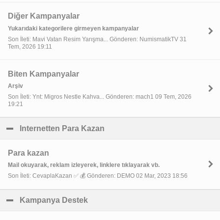
Diğer Kampanyalar
Yukarıdaki kategorilere girmeyen kampanyalar
Son İleti: Mavi Vatan Resim Yarışma... Gönderen: NumismatikTV 31
Tem, 2026 19:11
Biten Kampanyalar
Arşiv
Son İleti: Ynt: Migros Nestle Kahva... Gönderen: mach1 09 Tem, 2026
19:21
Internetten Para Kazan
click to collapse contents
Para kazan
Mail okuyarak, reklam izleyerek, linklere tıklayarak vb.
Son İleti: CevaplaKazan ✅ 💰 Gönderen: DEMO 02 Mar, 2023 18:56
Kampanya Destek
click to collapse contents