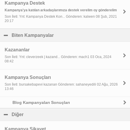
Kampanya Destek
Kampanya'ya katılan arkadaşlarımıza destek verelim oy gönderelim
Son İleti: Ynt: Kampanya Destek Kon... Gönderen: kalwen 08 Şub, 2021
20:17
Biten Kampanyalar
click to collapse contents
Kazananlar
Son İleti: Ynt: cleverzeek | kazand... Gönderen: mach1 03 Oca, 2024
08:42
Kampanya Sonuçları
Son İleti: bursakebapevi kazanan Gönderen: sahaneyedili 02 Ağu, 2026
13:46
Blog Kampanyaları Sonuçları
Diğer
click to collapse contents
Kampanya Şikayet