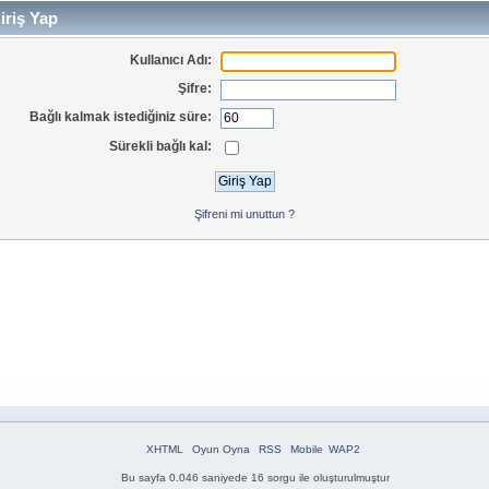
iriş Yap
Kullanıcı Adı:
Şifre:
Bağlı kalmak istediğiniz süre:
Sürekli bağlı kal:
Şifreni mi unuttun ?
XHTML
Oyun Oyna
RSS
Mobile
WAP2
Bu sayfa 0.046 saniyede 16 sorgu ile oluşturulmuştur