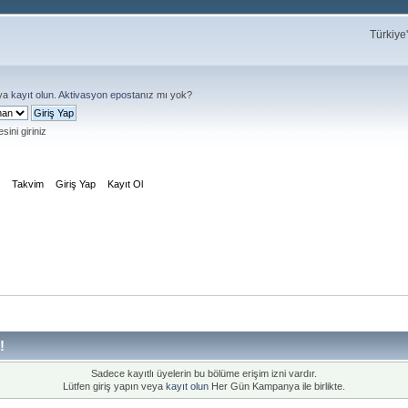
Türkiye
ya
kayıt olun
.
Aktivasyon eposta
nız mı yok?
sini giriniz
m
Takvim
Giriş Yap
Kayıt Ol
!
Sadece kayıtlı üyelerin bu bölüme erişim izni vardır.
Lütfen giriş yapın veya
kayıt olun
Her Gün Kampanya ile birlikte.