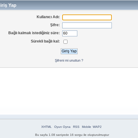
iriş Yap
Kullanıcı Adı:
Şifre:
Bağlı kalmak istediğiniz süre:
Sürekli bağlı kal:
Şifreni mi unuttun ?
XHTML
Oyun Oyna
RSS
Mobile
WAP2
Bu sayfa 1.08 saniyede 16 sorgu ile oluşturulmuştur