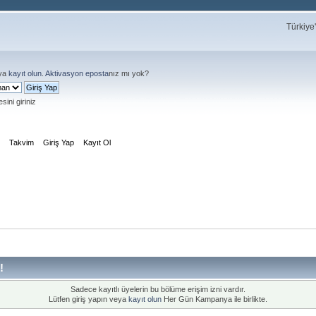
Türkiye
ya
kayıt olun
.
Aktivasyon eposta
nız mı yok?
sini giriniz
m
Takvim
Giriş Yap
Kayıt Ol
!
Sadece kayıtlı üyelerin bu bölüme erişim izni vardır.
Lütfen giriş yapın veya
kayıt olun
Her Gün Kampanya ile birlikte.