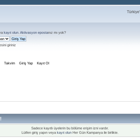
Türkiye
ya
kayıt olun
.
Aktivasyon eposta
nız mı yok?
sini giriniz
m
Takvim
Giriş Yap
Kayıt Ol
!
Sadece kayıtlı üyelerin bu bölüme erişim izni vardır.
Lütfen giriş yapın veya
kayıt olun
Her Gün Kampanya ile birlikte.