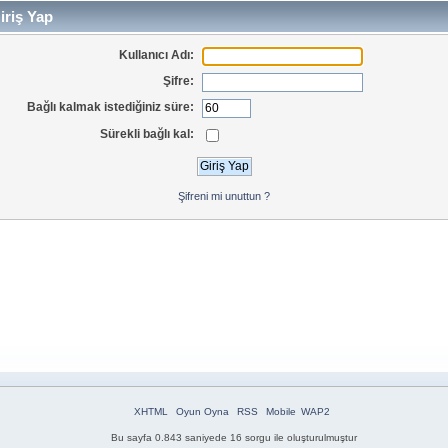
iriş Yap
Kullanıcı Adı:
Şifre:
Bağlı kalmak istediğiniz süre:
Sürekli bağlı kal:
Şifreni mi unuttun ?
XHTML
Oyun Oyna
RSS
Mobile
WAP2
Bu sayfa 0.843 saniyede 16 sorgu ile oluşturulmuştur