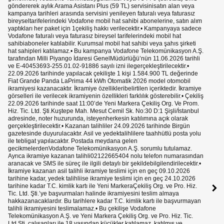
göndererek aylık Arama Asistanı Plus (59 TL) servisinisatın alan veya
kampanya tarihleri arasında servisini yenileyen faturalı veya faturasız
bireyseltarifelerindeki Vodafone mobil hat sahibi abonelerine, satın alım
yaptıkları her paket için 1çekiliş hakkı verilecektir.• Kampanyaya sadece
Vodafone faturalı veya faturasız bireysel tarifelerindeki mobil hat
sahibiaboneler katılabilir. Kurumsal mobil hat sahibi veya şahıs şirketi
hat sahipleri katılamaz.• Bu kampanya Vodafone Telekomünikasyon A.Ş.
tarafından Milli Piyango İdaresi GenelMüdürlüğü’nün 11.06.2026 tarihli
ve E-40453693-255.01.02-91886 sayılı izni ilegerçekleştirilecektir.•
22.09.2026 tarihinde yapılacak çekilişte 1 kişi 1.584.900 TL değerinde
Fiat Grande Panda LaPrima 44 kWh Otomatik 2026 model otomobil
ikramiyesi kazanacaktır. İkramiye özellikleribelirtilen içeriktedir. İkramiye
görselleri ile verilecek ikramiyenin özellikleri farklılık gösterebilir.• Çekiliş
22.09.2026 tarihinde saat 11:00’de Yeni Markera Çekiliş Org. Ve Prom.
Hiz. Tic. Ltd. Şti.Kuştepe Mah. Mesut Cemil Sk. No:30 D:1 Şişli/İstanbul
adresinde, noter huzurunda, isteyenherkesin katılımına açık olarak
gerçekleştirilecektir.• Kazanan talihliler 24.09.2026 tarihinde Birgün
gazetesinde duyurulacaktır. Asil ve yedektalihlilere taahhütlü posta yolu
ile tebligat yapılacaktır. Postada meydana gelen
gecikmelerdenVodafone Telekomünikasyon A.Ş. sorumlu tutulamaz.
Ayrıca ikramiye kazanan talihli02122665404 nolu telefon numarasından
aranacak ve SMS ile süreç ile ilgili detaylı bir şekildebilgilendirilecektir.•
İkramiye kazanan asil talihli ikramiye teslimi için en geç 09.10.2026
tarihine kadar, yedek talihliise ikramiye teslimi için en geç 24.10.2026
tarihine kadar T.C. kimlik kartı ile Yeni MarkeraÇekiliş Org. ve Pro. Hiz.
Tic. Ltd. Şti.’ye başvurmaları halinde ikramiyesini teslim almaya
hakkazanacaklardır. Bu tarihlere kadar T.C. kimlik kartı ile başvurmayan
talihli ikramiyesini teslimalamaz.• Bu çekilişe Vodafone
Telekomünikasyon A.Ş. ve Yeni Markera Çekiliş Org. ve Pro. Hiz. Tic.
Ltd.Şti. çalışanları ile 18 yaşından küçükler katılamaz, katılmış ve