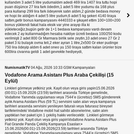
kullandım 3 adet 5 litre yudumaldım adedi 469 lira 1407 lira tuttu hopi
puan düşünce 27 lira fark ödedim,1 adet 5 litre yudumu da 168 plus
para kullanıp 299 lira fark ödeyerek satın aldım,2 günde bedava money
ve hopi ile aldığım 4 adet 5 litre yudum,6 adet 5 kg şekeri 4140 liraya
sattım,getir bonus kampanyasını 4440333 e şikayet ettim 100+100=200
bonus yüklendi fakat hala eksik var yine arayıp illa ki
yükleteceğiz,bugün getir de 1+1 bedava kampanyası vardı devam
edecek 2 ay kullanmadığım hesaba nakliye ücreti bedava 100/250 kodu
verilmişti 2 adet 800 Gr Marmara birlik sele zeytin,10 adet oneo 27 Gr 2
paket 3 lü bulaşık ovma teli,2 eker ayran 1 litre,2x500 Gr eker pudinge
750 lira ödeyip aldım 6 adet oneo yu 150 liraya sattım kalan ürünler bize
600lira civarına geldi 1 adet gevrekte hediyeydi,
NumismatikTV
04 Ağu, 2026 10:33 GSM Kampanyaları
Vodafone Arama Asistanı Plus Araba Çekilişi (15
Eylül)
Linkleri görmeye yetkiniz yok. Kayit olun veya giris yapin15.06.2026
(00:01)-15.09.2026 (23:59) tarihleri arasında Türkiye genelinde,
Vodafone Yanımda uygulaması veya 7544’e (ücretsiz) SMS göndererek
aylık Arama Asistanı Plus (59 TL) servisini satın alan veya kampanya
tarihleri arasında servisini yenileyen faturalı veya faturasız bireysel
tarifelerindeki Vodafone mobil hat sahibi abonelerine, satın alım
yaptıkları her paket için 1 çekiliş hakkı verilecektir. Linkleri görmeye
yetkiniz yok. Kayit olun veya giris yapinVodafone Arama Asistanı Plus
Fiat Grande Panda Çekiliş Kampanya Esasları:•
15.06.2026(00.01)-15.09.2026(23.59) tarihleri arasında Türkiye
genelinde, Vodafone Yanımdauygulaması veya 7544’e (ücretsiz) SMS