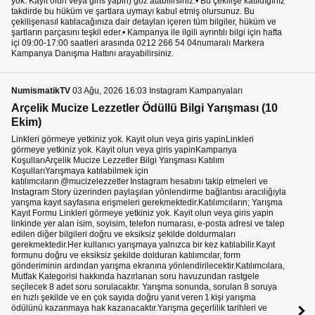
yok. Kayit olun veya giris yapin) göz atabilirsiniz.• Bu çekilişe katıldığınız
takdirde bu hüküm ve şartlara uymayı kabul etmiş olursunuz. Bu
çekilişenasıl katılacağınıza dair detayları içeren tüm bilgiler, hüküm ve
şartların parçasını teşkil eder.• Kampanya ile ilgili ayrıntılı bilgi için hafta
içi 09:00-17:00 saatleri arasında 0212 266 54 04numaralı Markera
Kampanya Danışma Hattını arayabilirsiniz.
NumismatikTV
03 Ağu, 2026 16:03 Instagram Kampanyaları
Arçelik Mucize Lezzetler Ödüllü Bilgi Yarışması (10
Ekim)
Linkleri görmeye yetkiniz yok. Kayit olun veya giris yapinLinkleri
görmeye yetkiniz yok. Kayit olun veya giris yapinKampanya
KoşullarıArçelik Mucize Lezzetler Bilgi Yarışması Katılım
KoşullarıYarışmaya katılabilmek için
katılımcıların @mucizelezzetler Instagram hesabını takip etmeleri ve
Instagram Story üzerinden paylaşılan yönlendirme bağlantısı aracılığıyla
yarışma kayıt sayfasına erişmeleri gerekmektedir.Katılımcıların; Yarışma
Kayıt Formu Linkleri görmeye yetkiniz yok. Kayit olun veya giris yapin
linkinde yer alan isim, soyisim, telefon numarası, e-posta adresi ve talep
edilen diğer bilgileri doğru ve eksiksiz şekilde doldurmaları
gerekmektedir.Her kullanıcı yarışmaya yalnızca bir kez katılabilir.Kayıt
formunu doğru ve eksiksiz şekilde dolduran katılımcılar, form
gönderiminin ardından yarışma ekranına yönlendirilecektir.Katılımcılara,
Mutfak Kategorisi hakkında hazırlanan soru havuzundan rastgele
seçilecek 8 adet soru sorulacaktır. Yarışma sonunda, sorulan 8 soruya
en hızlı şekilde ve en çok sayıda doğru yanıt veren 1 kişi yarışma
ödülünü kazanmaya hak kazanacaktır.Yarışma geçerlilik tarihleri ve