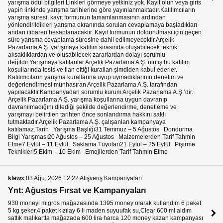
yarışma ödül bilgileri Linkleri görmeye yetkiniz yok. Kayit olun veya giris
yapin linkinde yarışma tarihlerine göre yayınlanmaktadır.Katılımcıların
yarışma süresi, kayıt formunun tamamlanmasının ardından
yönlendirildikleri yarışma ekranında soruları cevaplamaya başladıkları
andan itibaren hesaplanacaktır. Kayıt formunun doldurulması için geçen
süre yarışma cevaplama süresine dahil edilmeyecektir.Arçelik
Pazarlama A.Ş. yarışmaya katılım sırasında oluşabilecek teknik
aksaklıklardan ve oluşabilecek zararlardan dolayı sorumlu
değildir.Yarışmaya katılanlar Arçelik Pazarlama A.Ş.’nin iş bu katılım
koşullarında tesis ve ilan ettiği kuralları şimdiden kabul ederler.
Katılımcıların yarışma kurallarına uyup uymadıklarının denetim ve
değerlendirmesi münhasıran Arçelik Pazarlama A.Ş. tarafından
yapılacaktır.Kampanyadan sorumlu kurum Arçelik Pazarlama A.Ş.’dir.
Arçelik Pazarlama A.Ş. yarışma koşullarına uygun davranıp
davranılmadığını dilediği şekilde değerlendirme, denetleme ve
yarışmayı belirtilen tarihten önce sonlandırma hakkını saklı
tutmaktadır.Arçelik Pazarlama A.Ş. çalışanları kampanyaya
katılamaz.Tarih Yarışma Başlığı31 Temmuz – 5 Ağustos Dondurma
Bilgi Yarışması20 Ağustos – 25 Ağustos Malzemelerden Tarif Tahmin
Etme7 Eylül – 11 Eylül Saklama Tüyoları21 Eylül – 25 Eylül Pişirme
Teknikleri5 Ekim – 10 Ekim Emojilerden Tarif Tahmin Etme
klewx
03 Ağu, 2026 12:22 Alışveriş Kampanyaları
Ynt: Ağustos Fırsat ve Kampanyaları
930 moneyi migros mağazasında 1395 money olarak kullandım 6 paket
5 kg şeker,4 paket kızılay 6 lı maden suyuufak su,Clear 600 ml aldım
sattık malıkartta mağazada 600 lira harca 120 money kazan kampanyası