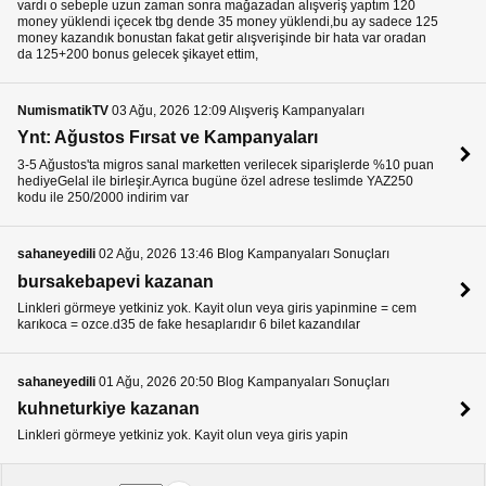
vardı o sebeple uzun zaman sonra mağazadan alışveriş yaptım 120
money yüklendi içecek tbg dende 35 money yüklendi,bu ay sadece 125
money kazandık bonustan fakat getir alışverişinde bir hata var oradan
da 125+200 bonus gelecek şikayet ettim,
NumismatikTV
03 Ağu, 2026 12:09 Alışveriş Kampanyaları
Ynt: Ağustos Fırsat ve Kampanyaları
3-5 Ağustos'ta migros sanal marketten verilecek siparişlerde %10 puan
hediyeGelal ile birleşir.Ayrıca bugüne özel adrese teslimde YAZ250
kodu ile 250/2000 indirim var
sahaneyedili
02 Ağu, 2026 13:46 Blog Kampanyaları Sonuçları
bursakebapevi kazanan
Linkleri görmeye yetkiniz yok. Kayit olun veya giris yapinmine = cem
karıkoca = ozce.d35 de fake hesaplarıdır 6 bilet kazandılar
sahaneyedili
01 Ağu, 2026 20:50 Blog Kampanyaları Sonuçları
kuhneturkiye kazanan
Linkleri görmeye yetkiniz yok. Kayit olun veya giris yapin