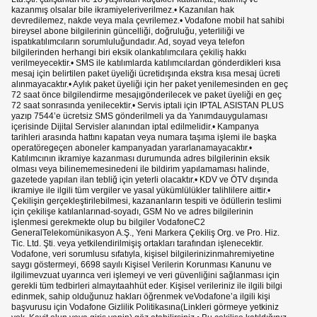
kazanmış olsalar bile ikramiyeleriverilmez.• Kazanılan hak
devredilemez, nakde veya mala çevrilemez.• Vodafone mobil hat sahibi
bireysel abone bilgilerinin güncelliği, doğruluğu, yeterliliği ve
ispatıkatılımcıların sorumluluğundadır. Ad, soyad veya telefon
bilgilerinden herhangi biri eksik olankatılımcılara çekiliş hakkı
verilmeyecektir.• SMS ile katılımlarda katılımcılardan gönderdikleri kısa
mesaj için belirtilen paket üyeliği ücretidışında ekstra kısa mesaj ücreti
alınmayacaktır.• Aylık paket üyeliği için her paket yenilemesinden en geç
72 saat önce bilgilendirme mesajıgönderilecek ve paket üyeliği en geç
72 saat sonrasında yenilecektir.• Servis iptali için IPTAL ASISTAN PLUS
yazıp 7544’e ücretsiz SMS gönderilmeli ya da Yanımdauygulaması
içerisinde Dijital Servisler alanından iptal edilmelidir.• Kampanya
tarihleri arasında hattını kapatan veya numara taşıma işlemi ile başka
operatöregeçen aboneler kampanyadan yararlanamayacaktır.•
Katılımcının ikramiye kazanması durumunda adres bilgilerinin eksik
olması veya bilinememesinedeni ile bildirim yapılamaması halinde,
gazetede yapılan ilan tebliğ için yeterli olacaktır.• KDV ve ÖTV dışında
ikramiye ile ilgili tüm vergiler ve yasal yükümlülükler talihlilere aittir.•
Çekilişin gerçekleştirilebilmesi, kazananların tespiti ve ödüllerin teslimi
için çekilişe katılanlarınad-soyadı, GSM No ve adres bilgilerinin
işlenmesi gerekmekte olup bu bilgiler VodafoneC2
GeneralTelekomünikasyon A.Ş., Yeni Markera Çekiliş Org. ve Pro. Hiz.
Tic. Ltd. Şti. veya yetkilendirilmişiş ortakları tarafından işlenecektir.
Vodafone, veri sorumlusu sıfatıyla, kişisel bilgilerinizinmahremiyetine
saygı göstermeyi, 6698 sayılı Kişisel Verilerin Korunması Kanunu ve
ilgilimevzuat uyarınca veri işlemeyi ve veri güvenliğini sağlanması için
gerekli tüm tedbirleri almayıtaahhüt eder. Kişisel verileriniz ile ilgili bilgi
edinmek, sahip olduğunuz hakları öğrenmek veVodafone’a ilgili kişi
başvurusu için Vodafone Gizlilik Politikasına(Linkleri görmeye yetkiniz