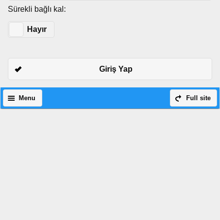
Sürekli bağlı kal:
Evet
Hayır
Giriş Yap
Menu
Full site