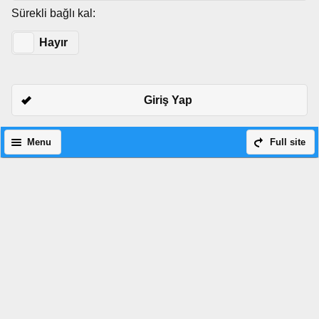
Sürekli bağlı kal:
Evet
Hayır
Giriş Yap
Menu
Full site