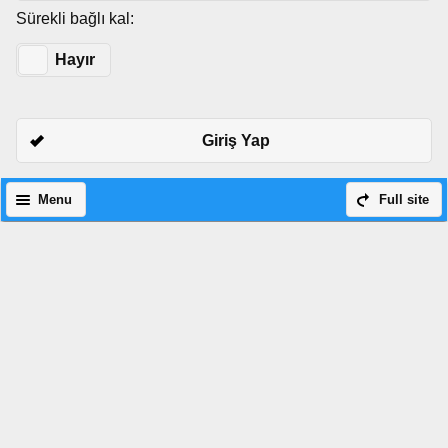
Sürekli bağlı kal:
Evet
Hayır
Giriş Yap
Menu
Full site