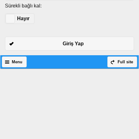
Sürekli bağlı kal:
Evet
Hayır
Giriş Yap
Menu
Full site