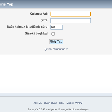
iriş Yap
Kullanıcı Adı:
Şifre:
Bağlı kalmak istediğiniz süre:
Sürekli bağlı kal:
Şifreni mi unuttun ?
XHTML
Oyun Oyna
RSS
Mobile
WAP2
Bu sayfa 0.093 saniyede 16 sorgu ile oluşturulmuştur