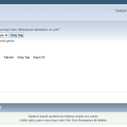
Türkiye
ya
kayıt olun
.
Aktivasyon eposta
nız mı yok?
sini giriniz
m
Takvim
Giriş Yap
Kayıt Ol
!
Sadece kayıtlı üyelerin bu bölüme erişim izni vardır.
Lütfen giriş yapın veya
kayıt olun
Her Gün Kampanya ile birlikte.