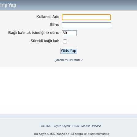
iriş Yap
Kullanıcı Adı:
Şifre:
Bağlı kalmak istediğiniz süre:
Sürekli bağlı kal:
Şifreni mi unuttun ?
XHTML
Oyun Oyna
RSS
Mobile
WAP2
Bu sayfa 0.032 saniyede 13 sorgu ile oluşturulmuştur