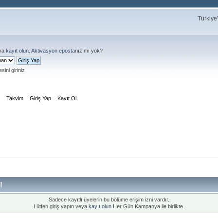
Türkiye
ya
kayıt olun
.
Aktivasyon eposta
nız mı yok?
sini giriniz
m
Takvim
Giriş Yap
Kayıt Ol
!
Sadece kayıtlı üyelerin bu bölüme erişim izni vardır.
Lütfen giriş yapın veya
kayıt olun
Her Gün Kampanya ile birlikte.