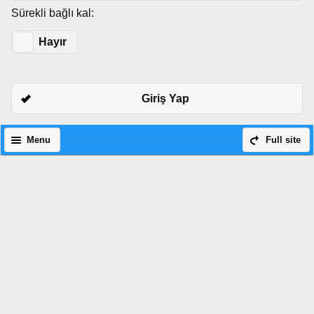
Sürekli bağlı kal:
Evet
Hayır
Giriş Yap
Menu
Full site