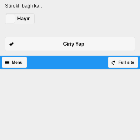
Sürekli bağlı kal:
Evet
Hayır
Giriş Yap
Menu
Full site