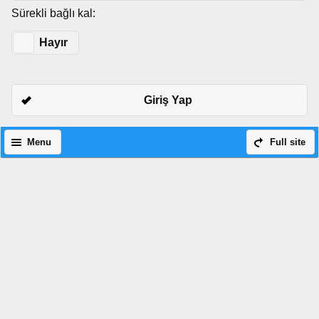
Sürekli bağlı kal:
Evet
Hayır
Giriş Yap
Menu
Full site