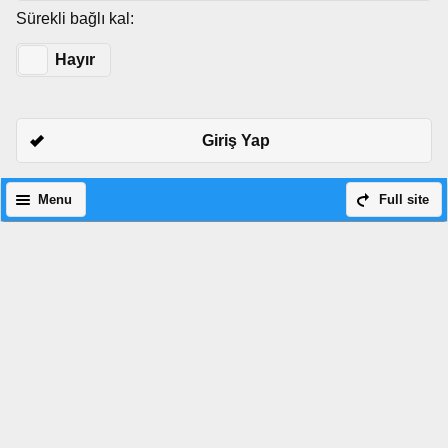
Sürekli bağlı kal:
Evet
Hayır
Giriş Yap
Menu
Full site