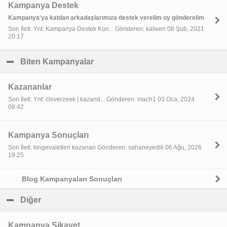
Kampanya Destek
Kampanya'ya katılan arkadaşlarımıza destek verelim oy gönderelim
Son İleti: Ynt: Kampanya Destek Kon... Gönderen: kalwen 08 Şub, 2021
20:17
Biten Kampanyalar
click to collapse contents
Kazananlar
Son İleti: Ynt: cleverzeek | kazand... Gönderen: mach1 03 Oca, 2024
08:42
Kampanya Sonuçları
Son İleti: kingevaletleri kazanan Gönderen: sahaneyedili 06 Ağu, 2026
19:25
Blog Kampanyaları Sonuçları
Diğer
click to collapse contents
Kampanya Şikayet