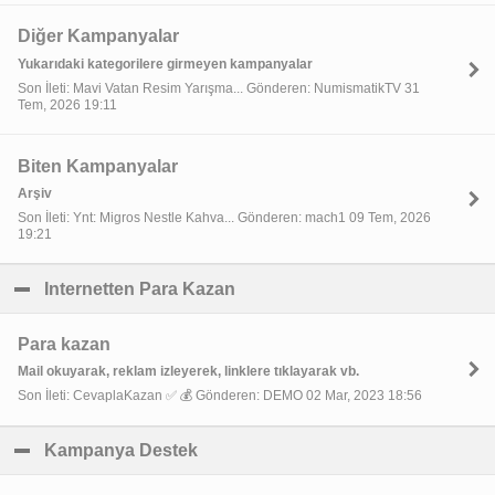
Diğer Kampanyalar
Yukarıdaki kategorilere girmeyen kampanyalar
Son İleti: Mavi Vatan Resim Yarışma... Gönderen: NumismatikTV 31
Tem, 2026 19:11
Biten Kampanyalar
Arşiv
Son İleti: Ynt: Migros Nestle Kahva... Gönderen: mach1 09 Tem, 2026
19:21
Internetten Para Kazan
click to collapse contents
Para kazan
Mail okuyarak, reklam izleyerek, linklere tıklayarak vb.
Son İleti: CevaplaKazan ✅ 💰 Gönderen: DEMO 02 Mar, 2023 18:56
Kampanya Destek
click to collapse contents