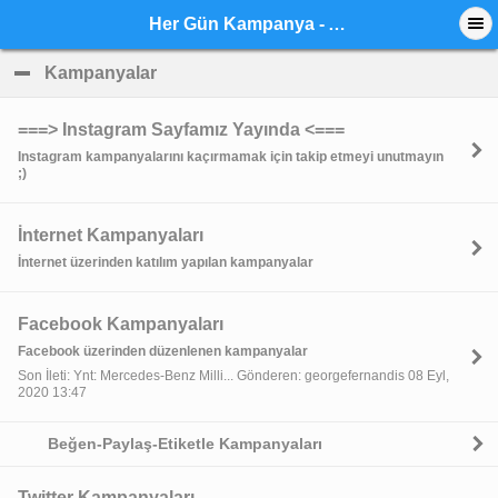
Her Gün Kampanya - Anasayfa
Kampanyalar
click to collapse contents
===> Instagram Sayfamız Yayında <===
Instagram kampanyalarını kaçırmamak için takip etmeyi unutmayın
;)
İnternet Kampanyaları
İnternet üzerinden katılım yapılan kampanyalar
Facebook Kampanyaları
Facebook üzerinden düzenlenen kampanyalar
Son İleti: Ynt: Mercedes-Benz Milli... Gönderen: georgefernandis 08 Eyl,
2020 13:47
Beğen-Paylaş-Etiketle Kampanyaları
Twitter Kampanyaları