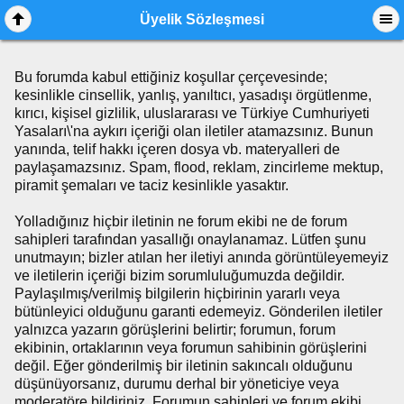
Üyelik Sözleşmesi
Bu forumda kabul ettiğiniz koşullar çerçevesinde;
kesinlikle cinsellik, yanlış, yanıltıcı, yasadışı örgütlenme,
kırıcı, kişisel gizlilik, uluslararası ve Türkiye Cumhuriyeti
Yasaları\'na aykırı içeriği olan iletiler atamazsınız. Bunun
yanında, telif hakkı içeren dosya vb. materyalleri de
paylaşamazsınız. Spam, flood, reklam, zincirleme mektup,
piramit şemaları ve taciz kesinlikle yasaktır.
Yolladığınız hiçbir iletinin ne forum ekibi ne de forum
sahipleri tarafından yasallığı onaylanamaz. Lütfen şunu
unutmayın; bizler atılan her iletiyi anında görüntüleyemeyiz
ve iletilerin içeriği bizim sorumluluğumuzda değildir.
Paylaşılmış/verilmiş bilgilerin hiçbirinin yararlı veya
bütünleyici olduğunu garanti edemeyiz. Gönderilen iletiler
yalnızca yazarın görüşlerini belirtir; forumun, forum
ekibinin, ortaklarının veya forumun sahibinin görüşlerini
değil. Eğer gönderilmiş bir iletinin sakıncalı olduğunu
düşünüyorsanız, durumu derhal bir yöneticiye veya
moderatöre bildiriniz. Forumun sahipleri ve forum ekibi,