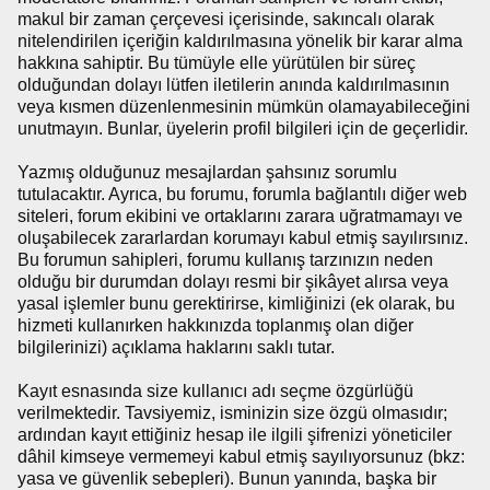
makul bir zaman çerçevesi içerisinde, sakıncalı olarak
nitelendirilen içeriğin kaldırılmasına yönelik bir karar alma
hakkına sahiptir. Bu tümüyle elle yürütülen bir süreç
olduğundan dolayı lütfen iletilerin anında kaldırılmasının
veya kısmen düzenlenmesinin mümkün olamayabileceğini
unutmayın. Bunlar, üyelerin profil bilgileri için de geçerlidir.
Yazmış olduğunuz mesajlardan şahsınız sorumlu
tutulacaktır. Ayrıca, bu forumu, forumla bağlantılı diğer web
siteleri, forum ekibini ve ortaklarını zarara uğratmamayı ve
oluşabilecek zararlardan korumayı kabul etmiş sayılırsınız.
Bu forumun sahipleri, forumu kullanış tarzınızın neden
olduğu bir durumdan dolayı resmi bir şikâyet alırsa veya
yasal işlemler bunu gerektirirse, kimliğinizi (ek olarak, bu
hizmeti kullanırken hakkınızda toplanmış olan diğer
bilgilerinizi) açıklama haklarını saklı tutar.
Kayıt esnasında size kullanıcı adı seçme özgürlüğü
verilmektedir. Tavsiyemiz, isminizin size özgü olmasıdır;
ardından kayıt ettiğiniz hesap ile ilgili şifrenizi yöneticiler
dâhil kimseye vermemeyi kabul etmiş sayılıyorsunuz (bkz:
yasa ve güvenlik sebepleri). Bunun yanında, başka bir