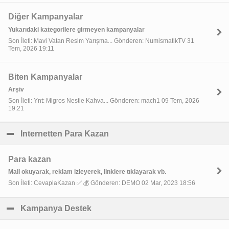
Diğer Kampanyalar
Yukarıdaki kategorilere girmeyen kampanyalar
Son İleti: Mavi Vatan Resim Yarışma... Gönderen: NumismatikTV 31
Tem, 2026 19:11
Biten Kampanyalar
Arşiv
Son İleti: Ynt: Migros Nestle Kahva... Gönderen: mach1 09 Tem, 2026
19:21
Internetten Para Kazan
click to collapse contents
Para kazan
Mail okuyarak, reklam izleyerek, linklere tıklayarak vb.
Son İleti: CevaplaKazan ✅ 💰 Gönderen: DEMO 02 Mar, 2023 18:56
Kampanya Destek
click to collapse contents