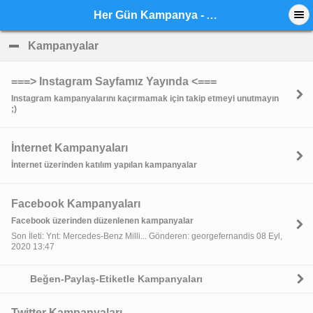
Her Gün Kampanya - Anasayfa
Kampanyalar
click to collapse contents
===> Instagram Sayfamız Yayında <===
Instagram kampanyalarını kaçırmamak için takip etmeyi unutmayın
;)
İnternet Kampanyaları
İnternet üzerinden katılım yapılan kampanyalar
Facebook Kampanyaları
Facebook üzerinden düzenlenen kampanyalar
Son İleti: Ynt: Mercedes-Benz Milli... Gönderen: georgefernandis 08 Eyl,
2020 13:47
Beğen-Paylaş-Etiketle Kampanyaları
Twitter Kampanyaları