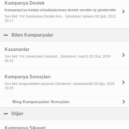
Kampanya Destek
Kampanya'ya katılan arkadaşlarımıza destek verelim oy gönderelim
Son İleti: Ynt: Kampanya Destek Kon... Gönderen: kalwen 08 Şub, 2021
20:17
Biten Kampanyalar
click to collapse contents
Kazananlar
Son İleti: Ynt: cleverzeek | kazand... Gönderen: mach1 03 Oca, 2024
08:42
Kampanya Sonuçları
Son İleti: kingevaletleri kazanan Gönderen: sahaneyedili 06 Ağu, 2026
19:25
Blog Kampanyaları Sonuçları
Diğer
click to collapse contents
Kampanya Şikayet