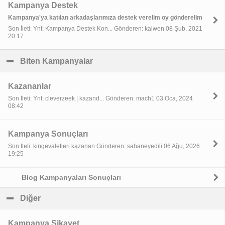
Kampanya Destek
Kampanya'ya katılan arkadaşlarımıza destek verelim oy gönderelim
Son İleti: Ynt: Kampanya Destek Kon... Gönderen: kalwen 08 Şub, 2021
20:17
Biten Kampanyalar
click to collapse contents
Kazananlar
Son İleti: Ynt: cleverzeek | kazand... Gönderen: mach1 03 Oca, 2024
08:42
Kampanya Sonuçları
Son İleti: kingevaletleri kazanan Gönderen: sahaneyedili 06 Ağu, 2026
19:25
Blog Kampanyaları Sonuçları
Diğer
click to collapse contents
Kampanya Şikayet