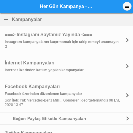
Her Gün Kampanya - Anasayfa
Kampanyalar
click to collapse contents
===> Instagram Sayfamız Yayında <===
Instagram kampanyalarını kaçırmamak için takip etmeyi unutmayın
;)
İnternet Kampanyaları
İnternet üzerinden katılım yapılan kampanyalar
Facebook Kampanyaları
Facebook üzerinden düzenlenen kampanyalar
Son İleti: Ynt: Mercedes-Benz Milli... Gönderen: georgefernandis 08 Eyl,
2020 13:47
Beğen-Paylaş-Etiketle Kampanyaları
Twitter Kampanyaları