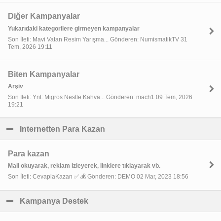
Diğer Kampanyalar
Yukarıdaki kategorilere girmeyen kampanyalar
Son İleti: Mavi Vatan Resim Yarışma... Gönderen: NumismatikTV 31
Tem, 2026 19:11
Biten Kampanyalar
Arşiv
Son İleti: Ynt: Migros Nestle Kahva... Gönderen: mach1 09 Tem, 2026
19:21
Internetten Para Kazan
click to collapse contents
Para kazan
Mail okuyarak, reklam izleyerek, linklere tıklayarak vb.
Son İleti: CevaplaKazan ✅ 💰 Gönderen: DEMO 02 Mar, 2023 18:56
Kampanya Destek
click to collapse contents