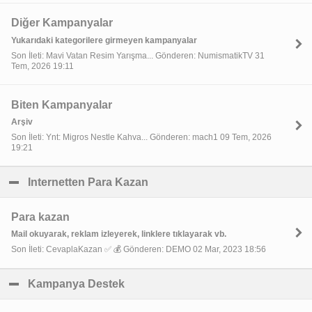
Diğer Kampanyalar
Yukarıdaki kategorilere girmeyen kampanyalar
Son İleti: Mavi Vatan Resim Yarışma... Gönderen: NumismatikTV 31
Tem, 2026 19:11
Biten Kampanyalar
Arşiv
Son İleti: Ynt: Migros Nestle Kahva... Gönderen: mach1 09 Tem, 2026
19:21
Internetten Para Kazan
click to collapse contents
Para kazan
Mail okuyarak, reklam izleyerek, linklere tıklayarak vb.
Son İleti: CevaplaKazan ✅ 💰 Gönderen: DEMO 02 Mar, 2023 18:56
Kampanya Destek
click to collapse contents