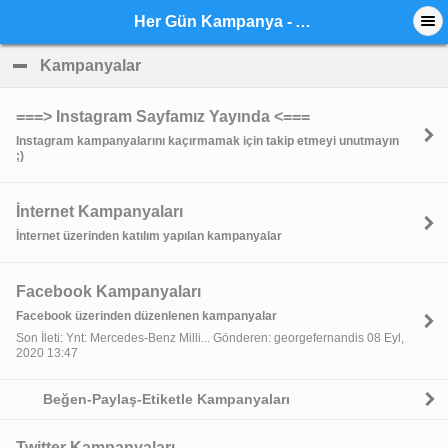
Her Gün Kampanya - Anasayfa
Kampanyalar
click to collapse contents
===> Instagram Sayfamız Yayında <===
Instagram kampanyalarını kaçırmamak için takip etmeyi unutmayın
;)
İnternet Kampanyaları
İnternet üzerinden katılım yapılan kampanyalar
Facebook Kampanyaları
Facebook üzerinden düzenlenen kampanyalar
Son İleti: Ynt: Mercedes-Benz Milli... Gönderen: georgefernandis 08 Eyl,
2020 13:47
Beğen-Paylaş-Etiketle Kampanyaları
Twitter Kampanyaları