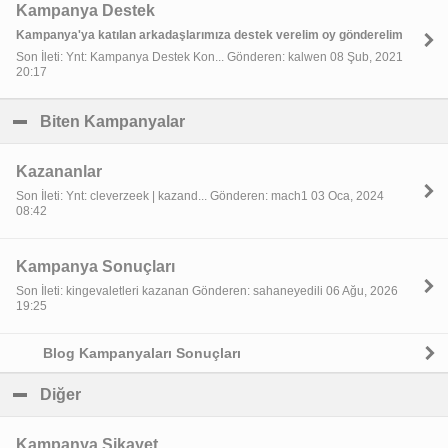
Kampanya Destek
Kampanya'ya katılan arkadaşlarımıza destek verelim oy gönderelim
Son İleti: Ynt: Kampanya Destek Kon... Gönderen: kalwen 08 Şub, 2021
20:17
Biten Kampanyalar
click to collapse contents
Kazananlar
Son İleti: Ynt: cleverzeek | kazand... Gönderen: mach1 03 Oca, 2024
08:42
Kampanya Sonuçları
Son İleti: kingevaletleri kazanan Gönderen: sahaneyedili 06 Ağu, 2026
19:25
Blog Kampanyaları Sonuçları
Diğer
click to collapse contents
Kampanya Şikayet