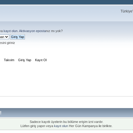
Türkiye
ya
kayıt olun
.
Aktivasyon eposta
nız mı yok?
sini giriniz
m
Takvim
Giriş Yap
Kayıt Ol
!
Sadece kayıtlı üyelerin bu bölüme erişim izni vardır.
Lütfen giriş yapın veya
kayıt olun
Her Gün Kampanya ile birlikte.