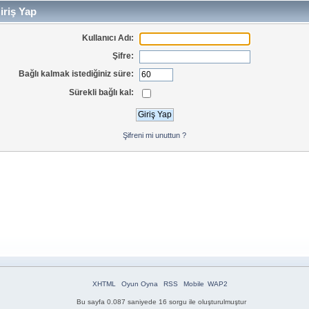
iriş Yap
Kullanıcı Adı:
Şifre:
Bağlı kalmak istediğiniz süre:
Sürekli bağlı kal:
Şifreni mi unuttun ?
XHTML
Oyun Oyna
RSS
Mobile
WAP2
Bu sayfa 0.087 saniyede 16 sorgu ile oluşturulmuştur