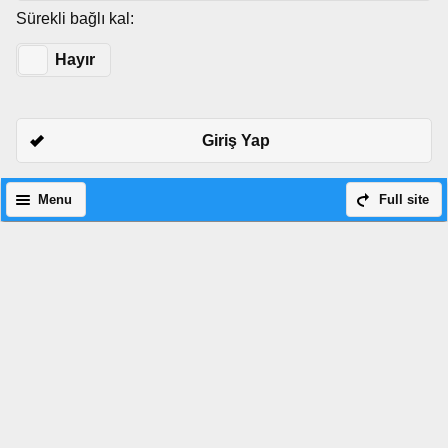
Sürekli bağlı kal:
Evet
Hayır
Giriş Yap
Menu
Full site